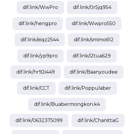
dif.link/
WwPro
dif.link/
0r5jq954
dif.link/
hengpro
dif.link/
Wwpro550
dif.link/
eiqz2544
dif.link/
smimo612
dif.link/
yp9pro
dif.link/
i2tua629
dif.link/
hr92i449
dif.link/
Baanyoudee
dif.link/
CCT
dif.link/
Poppulaber
dif.link/
Buabermongkon.k4
dif.link/
0632375099
dif.link/
ChanittaG