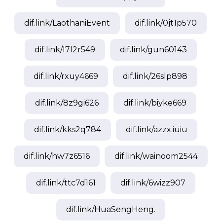
dif.link/
LaothaniEvent
dif.link/
0jt1p570
dif.link/
l7l2r549
dif.link/
gun60143
dif.link/
rxuy4669
dif.link/
26slp898
dif.link/
8z9gi626
dif.link/
biyke669
dif.link/
kks2q784
dif.link/
azzx.iuiu
dif.link/
hw7z6516
dif.link/
wainoom2544
dif.link/
ttc7d161
dif.link/
6wizz907
dif.link/
HuaSengHeng.