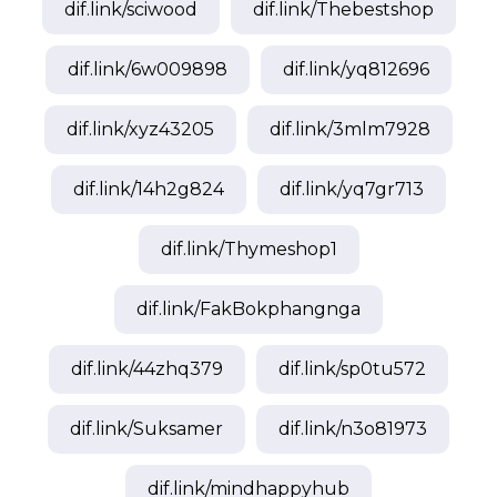
dif.link/
sciwood
dif.link/
Thebestshop
dif.link/
6w009898
dif.link/
yq812696
dif.link/
xyz43205
dif.link/
3mlm7928
dif.link/
14h2g824
dif.link/
yq7gr713
dif.link/
Thymeshop1
dif.link/
FakBokphangnga
dif.link/
44zhq379
dif.link/
sp0tu572
dif.link/
Suksamer
dif.link/
n3o81973
dif.link/
mindhappyhub