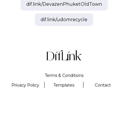
dif.link/
DevazenPhuketOldTown
dif.link/
udomrecycle
Terms & Conditions
Privacy Policy
Templates
Contact