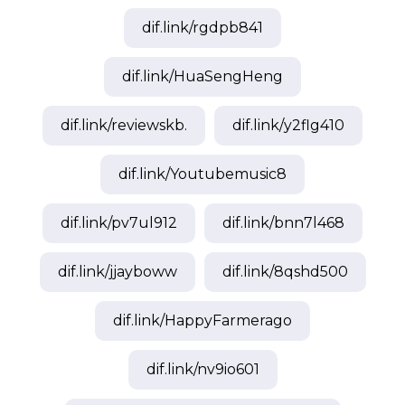
dif.link/
rgdpb841
dif.link/
HuaSengHeng
dif.link/
reviewskb.
dif.link/
y2flg410
dif.link/
Youtubemusic8
dif.link/
pv7ul912
dif.link/
bnn7l468
dif.link/
jjayboww
dif.link/
8qshd500
dif.link/
HappyFarmerago
dif.link/
nv9io601