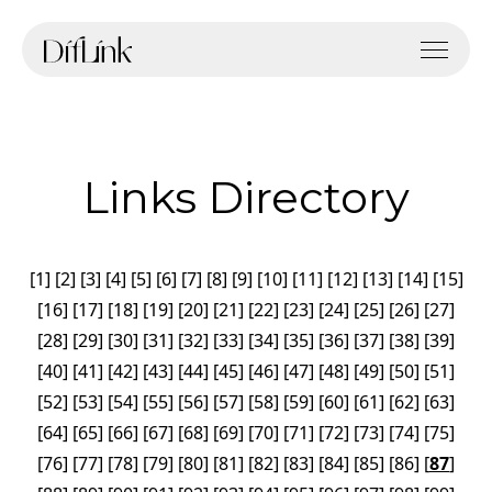
Links Directory
[
1
]
[
2
]
[
3
]
[
4
]
[
5
]
[
6
]
[
7
]
[
8
]
[
9
]
[
10
]
[
11
]
[
12
]
[
13
]
[
14
]
[
15
]
[
16
]
[
17
]
[
18
]
[
19
]
[
20
]
[
21
]
[
22
]
[
23
]
[
24
]
[
25
]
[
26
]
[
27
]
[
28
]
[
29
]
[
30
]
[
31
]
[
32
]
[
33
]
[
34
]
[
35
]
[
36
]
[
37
]
[
38
]
[
39
]
[
40
]
[
41
]
[
42
]
[
43
]
[
44
]
[
45
]
[
46
]
[
47
]
[
48
]
[
49
]
[
50
]
[
51
]
[
52
]
[
53
]
[
54
]
[
55
]
[
56
]
[
57
]
[
58
]
[
59
]
[
60
]
[
61
]
[
62
]
[
63
]
[
64
]
[
65
]
[
66
]
[
67
]
[
68
]
[
69
]
[
70
]
[
71
]
[
72
]
[
73
]
[
74
]
[
75
]
[
76
]
[
77
]
[
78
]
[
79
]
[
80
]
[
81
]
[
82
]
[
83
]
[
84
]
[
85
]
[
86
]
[
87
]