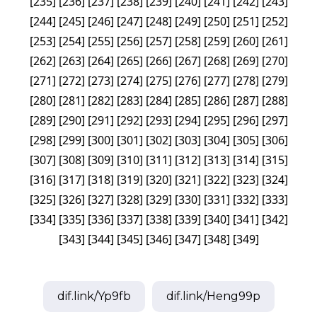
[
235
]
[
236
]
[
237
]
[
238
]
[
239
]
[
240
]
[
241
]
[
242
]
[
243
]
[
244
]
[
245
]
[
246
]
[
247
]
[
248
]
[
249
]
[
250
]
[
251
]
[
252
]
[
253
]
[
254
]
[
255
]
[
256
]
[
257
]
[
258
]
[
259
]
[
260
]
[
261
]
[
262
]
[
263
]
[
264
]
[
265
]
[
266
]
[
267
]
[
268
]
[
269
]
[
270
]
[
271
]
[
272
]
[
273
]
[
274
]
[
275
]
[
276
]
[
277
]
[
278
]
[
279
]
[
280
]
[
281
]
[
282
]
[
283
]
[
284
]
[
285
]
[
286
]
[
287
]
[
288
]
[
289
]
[
290
]
[
291
]
[
292
]
[
293
]
[
294
]
[
295
]
[
296
]
[
297
]
[
298
]
[
299
]
[
300
]
[
301
]
[
302
]
[
303
]
[
304
]
[
305
]
[
306
]
[
307
]
[
308
]
[
309
]
[
310
]
[
311
]
[
312
]
[
313
]
[
314
]
[
315
]
[
316
]
[
317
]
[
318
]
[
319
]
[
320
]
[
321
]
[
322
]
[
323
]
[
324
]
[
325
]
[
326
]
[
327
]
[
328
]
[
329
]
[
330
]
[
331
]
[
332
]
[
333
]
[
334
]
[
335
]
[
336
]
[
337
]
[
338
]
[
339
]
[
340
]
[
341
]
[
342
]
[
343
]
[
344
]
[
345
]
[
346
]
[
347
]
[
348
]
[
349
]
dif.link/
Yp9fb
dif.link/
Heng99p