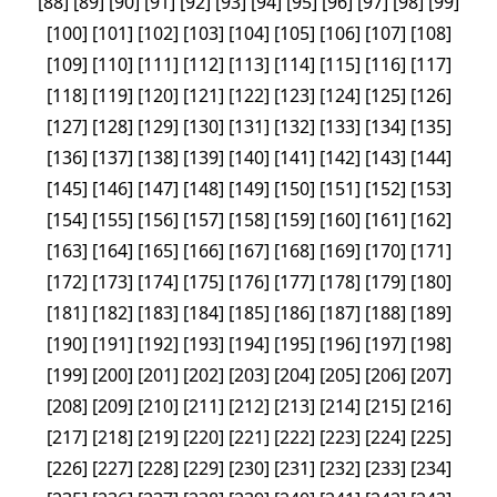
[
88
]
[
89
]
[
90
]
[
91
]
[
92
]
[
93
]
[
94
]
[
95
]
[
96
]
[
97
]
[
98
]
[
99
]
[
100
]
[
101
]
[
102
]
[
103
]
[
104
]
[
105
]
[
106
]
[
107
]
[
108
]
[
109
]
[
110
]
[
111
]
[
112
]
[
113
]
[
114
]
[
115
]
[
116
]
[
117
]
[
118
]
[
119
]
[
120
]
[
121
]
[
122
]
[
123
]
[
124
]
[
125
]
[
126
]
[
127
]
[
128
]
[
129
]
[
130
]
[
131
]
[
132
]
[
133
]
[
134
]
[
135
]
[
136
]
[
137
]
[
138
]
[
139
]
[
140
]
[
141
]
[
142
]
[
143
]
[
144
]
[
145
]
[
146
]
[
147
]
[
148
]
[
149
]
[
150
]
[
151
]
[
152
]
[
153
]
[
154
]
[
155
]
[
156
]
[
157
]
[
158
]
[
159
]
[
160
]
[
161
]
[
162
]
[
163
]
[
164
]
[
165
]
[
166
]
[
167
]
[
168
]
[
169
]
[
170
]
[
171
]
[
172
]
[
173
]
[
174
]
[
175
]
[
176
]
[
177
]
[
178
]
[
179
]
[
180
]
[
181
]
[
182
]
[
183
]
[
184
]
[
185
]
[
186
]
[
187
]
[
188
]
[
189
]
[
190
]
[
191
]
[
192
]
[
193
]
[
194
]
[
195
]
[
196
]
[
197
]
[
198
]
[
199
]
[
200
]
[
201
]
[
202
]
[
203
]
[
204
]
[
205
]
[
206
]
[
207
]
[
208
]
[
209
]
[
210
]
[
211
]
[
212
]
[
213
]
[
214
]
[
215
]
[
216
]
[
217
]
[
218
]
[
219
]
[
220
]
[
221
]
[
222
]
[
223
]
[
224
]
[
225
]
[
226
]
[
227
]
[
228
]
[
229
]
[
230
]
[
231
]
[
232
]
[
233
]
[
234
]