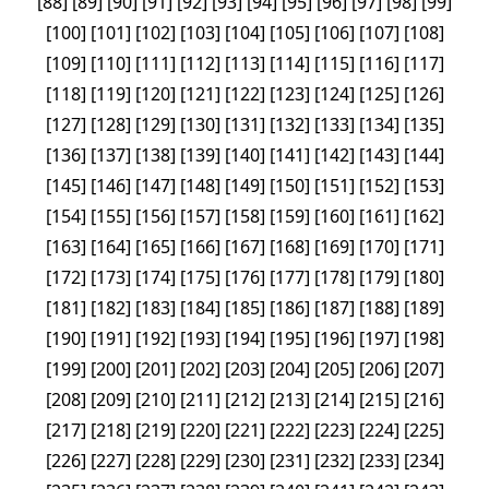
[
88
]
[
89
]
[
90
]
[
91
]
[
92
]
[
93
]
[
94
]
[
95
]
[
96
]
[
97
]
[
98
]
[
99
]
[
100
]
[
101
]
[
102
]
[
103
]
[
104
]
[
105
]
[
106
]
[
107
]
[
108
]
[
109
]
[
110
]
[
111
]
[
112
]
[
113
]
[
114
]
[
115
]
[
116
]
[
117
]
[
118
]
[
119
]
[
120
]
[
121
]
[
122
]
[
123
]
[
124
]
[
125
]
[
126
]
[
127
]
[
128
]
[
129
]
[
130
]
[
131
]
[
132
]
[
133
]
[
134
]
[
135
]
[
136
]
[
137
]
[
138
]
[
139
]
[
140
]
[
141
]
[
142
]
[
143
]
[
144
]
[
145
]
[
146
]
[
147
]
[
148
]
[
149
]
[
150
]
[
151
]
[
152
]
[
153
]
[
154
]
[
155
]
[
156
]
[
157
]
[
158
]
[
159
]
[
160
]
[
161
]
[
162
]
[
163
]
[
164
]
[
165
]
[
166
]
[
167
]
[
168
]
[
169
]
[
170
]
[
171
]
[
172
]
[
173
]
[
174
]
[
175
]
[
176
]
[
177
]
[
178
]
[
179
]
[
180
]
[
181
]
[
182
]
[
183
]
[
184
]
[
185
]
[
186
]
[
187
]
[
188
]
[
189
]
[
190
]
[
191
]
[
192
]
[
193
]
[
194
]
[
195
]
[
196
]
[
197
]
[
198
]
[
199
]
[
200
]
[
201
]
[
202
]
[
203
]
[
204
]
[
205
]
[
206
]
[
207
]
[
208
]
[
209
]
[
210
]
[
211
]
[
212
]
[
213
]
[
214
]
[
215
]
[
216
]
[
217
]
[
218
]
[
219
]
[
220
]
[
221
]
[
222
]
[
223
]
[
224
]
[
225
]
[
226
]
[
227
]
[
228
]
[
229
]
[
230
]
[
231
]
[
232
]
[
233
]
[
234
]