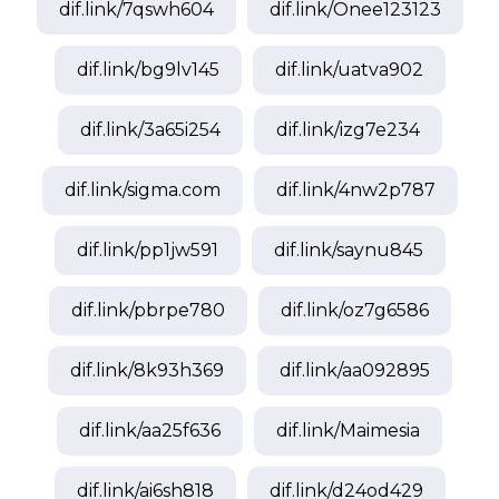
dif.link/
7qswh604
dif.link/
Onee123123
dif.link/
bg9lv145
dif.link/
uatva902
dif.link/
3a65i254
dif.link/
izg7e234
dif.link/
sigma.com
dif.link/
4nw2p787
dif.link/
pp1jw591
dif.link/
saynu845
dif.link/
pbrpe780
dif.link/
oz7g6586
dif.link/
8k93h369
dif.link/
aa092895
dif.link/
aa25f636
dif.link/
Maimesia
dif.link/
ai6sh818
dif.link/
d24od429