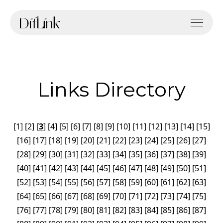
Links Directory
[
1
]
[
2
]
[
3
]
[
4
]
[
5
]
[
6
]
[
7
]
[
8
]
[
9
]
[
10
]
[
11
]
[
12
]
[
13
]
[
14
]
[
15
]
[
16
]
[
17
]
[
18
]
[
19
]
[
20
]
[
21
]
[
22
]
[
23
]
[
24
]
[
25
]
[
26
]
[
27
]
[
28
]
[
29
]
[
30
]
[
31
]
[
32
]
[
33
]
[
34
]
[
35
]
[
36
]
[
37
]
[
38
]
[
39
]
[
40
]
[
41
]
[
42
]
[
43
]
[
44
]
[
45
]
[
46
]
[
47
]
[
48
]
[
49
]
[
50
]
[
51
]
[
52
]
[
53
]
[
54
]
[
55
]
[
56
]
[
57
]
[
58
]
[
59
]
[
60
]
[
61
]
[
62
]
[
63
]
[
64
]
[
65
]
[
66
]
[
67
]
[
68
]
[
69
]
[
70
]
[
71
]
[
72
]
[
73
]
[
74
]
[
75
]
[
76
]
[
77
]
[
78
]
[
79
]
[
80
]
[
81
]
[
82
]
[
83
]
[
84
]
[
85
]
[
86
]
[
87
]