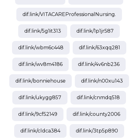
dif.link/
VITACAREProfessionalNursing.
dif.link/
5g1it313
dif.link/
1p1jr587
dif.link/
wbm6c448
dif.link/
63xqq281
dif.link/
wv8m4186
dif.link/
4v6nb236
dif.link/
bonniehouse
dif.link/
n00xu143
dif.link/
ukygg857
dif.link/
cnmdq518
dif.link/
9cf52149
dif.link/
county2006
dif.link/
cldca384
dif.link/
3tp5p890