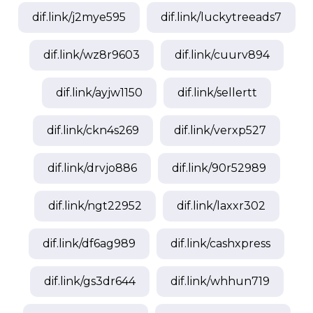
dif.link/
j2mye595
dif.link/
luckytreeads7
dif.link/
wz8r9603
dif.link/
cuurv894
dif.link/
ayjw1150
dif.link/
sellertt
dif.link/
ckn4s269
dif.link/
verxp527
dif.link/
drvjo886
dif.link/
90r52989
dif.link/
ngt22952
dif.link/
laxxr302
dif.link/
df6ag989
dif.link/
cashxpress
dif.link/
gs3dr644
dif.link/
whhun719