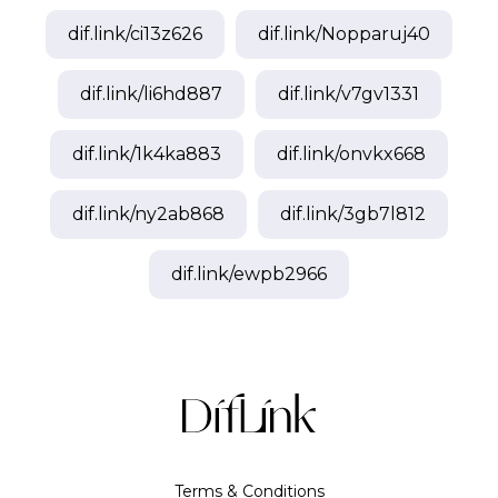
dif.link/
ci13z626
dif.link/
Nopparuj40
dif.link/
li6hd887
dif.link/
v7gv1331
dif.link/
1k4ka883
dif.link/
onvkx668
dif.link/
ny2ab868
dif.link/
3gb7l812
dif.link/
ewpb2966
Terms & Conditions