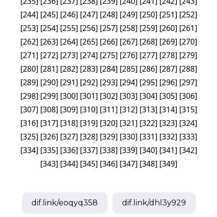
[
235
]
[
236
]
[
237
]
[
238
]
[
239
]
[
240
]
[
241
]
[
242
]
[
243
]
[
244
]
[
245
]
[
246
]
[
247
]
[
248
]
[
249
]
[
250
]
[
251
]
[
252
]
[
253
]
[
254
]
[
255
]
[
256
]
[
257
]
[
258
]
[
259
]
[
260
]
[
261
]
[
262
]
[
263
]
[
264
]
[
265
]
[
266
]
[
267
]
[
268
]
[
269
]
[
270
]
[
271
]
[
272
]
[
273
]
[
274
]
[
275
]
[
276
]
[
277
]
[
278
]
[
279
]
[
280
]
[
281
]
[
282
]
[
283
]
[
284
]
[
285
]
[
286
]
[
287
]
[
288
]
[
289
]
[
290
]
[
291
]
[
292
]
[
293
]
[
294
]
[
295
]
[
296
]
[
297
]
[
298
]
[
299
]
[
300
]
[
301
]
[
302
]
[
303
]
[
304
]
[
305
]
[
306
]
[
307
]
[
308
]
[
309
]
[
310
]
[
311
]
[
312
]
[
313
]
[
314
]
[
315
]
[
316
]
[
317
]
[
318
]
[
319
]
[
320
]
[
321
]
[
322
]
[
323
]
[
324
]
[
325
]
[
326
]
[
327
]
[
328
]
[
329
]
[
330
]
[
331
]
[
332
]
[
333
]
[
334
]
[
335
]
[
336
]
[
337
]
[
338
]
[
339
]
[
340
]
[
341
]
[
342
]
[
343
]
[
344
]
[
345
]
[
346
]
[
347
]
[
348
]
[
349
]
dif.link/
eoqyq358
dif.link/
dhl3y929