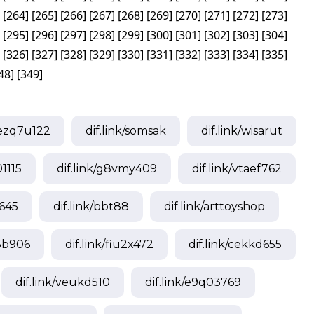
[
264
]
[
265
]
[
266
]
[
267
]
[
268
]
[
269
]
[
270
]
[
271
]
[
272
]
[
273
]
[
295
]
[
296
]
[
297
]
[
298
]
[
299
]
[
300
]
[
301
]
[
302
]
[
303
]
[
304
]
[
326
]
[
327
]
[
328
]
[
329
]
[
330
]
[
331
]
[
332
]
[
333
]
[
334
]
[
335
]
48
]
[
349
]
ezq7u122
dif.link/
somsak
dif.link/
wisarut
1115
dif.link/
g8vmy409
dif.link/
vtaef762
645
dif.link/
bbt88
dif.link/
arttoyshop
b906
dif.link/
fiu2x472
dif.link/
cekkd655
dif.link/
veukd510
dif.link/
e9q03769