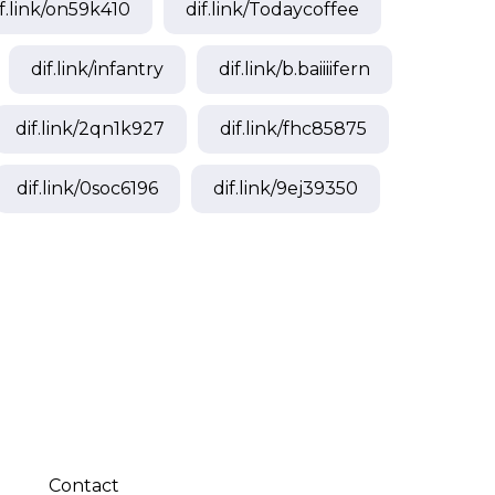
f.link/
on59k410
dif.link/
Todaycoffee
dif.link/
infantry
dif.link/
b.baiiiifern
dif.link/
2qn1k927
dif.link/
fhc85875
dif.link/
0soc6196
dif.link/
9ej39350
Contact