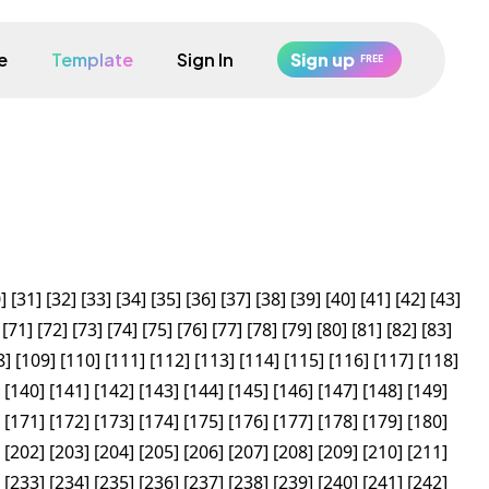
e
Template
Sign In
Sign up
FREE
0
]
[
31
]
[
32
]
[
33
]
[
34
]
[
35
]
[
36
]
[
37
]
[
38
]
[
39
]
[
40
]
[
41
]
[
42
]
[
43
]
[
71
]
[
72
]
[
73
]
[
74
]
[
75
]
[
76
]
[
77
]
[
78
]
[
79
]
[
80
]
[
81
]
[
82
]
[
83
]
8
]
[
109
]
[
110
]
[
111
]
[
112
]
[
113
]
[
114
]
[
115
]
[
116
]
[
117
]
[
118
]
[
140
]
[
141
]
[
142
]
[
143
]
[
144
]
[
145
]
[
146
]
[
147
]
[
148
]
[
149
]
[
171
]
[
172
]
[
173
]
[
174
]
[
175
]
[
176
]
[
177
]
[
178
]
[
179
]
[
180
]
[
202
]
[
203
]
[
204
]
[
205
]
[
206
]
[
207
]
[
208
]
[
209
]
[
210
]
[
211
]
[
233
]
[
234
]
[
235
]
[
236
]
[
237
]
[
238
]
[
239
]
[
240
]
[
241
]
[
242
]