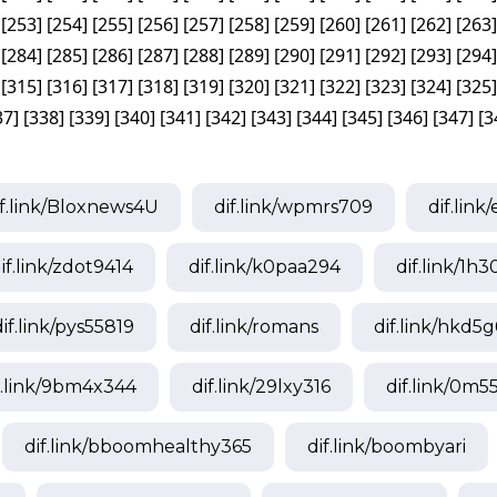
[
253
]
[
254
]
[
255
]
[
256
]
[
257
]
[
258
]
[
259
]
[
260
]
[
261
]
[
262
]
[
263
]
[
284
]
[
285
]
[
286
]
[
287
]
[
288
]
[
289
]
[
290
]
[
291
]
[
292
]
[
293
]
[
294
]
[
315
]
[
316
]
[
317
]
[
318
]
[
319
]
[
320
]
[
321
]
[
322
]
[
323
]
[
324
]
[
325
]
37
]
[
338
]
[
339
]
[
340
]
[
341
]
[
342
]
[
343
]
[
344
]
[
345
]
[
346
]
[
347
]
[
3
f.link/
Bloxnews4U
dif.link/
wpmrs709
dif.link/
if.link/
zdot9414
dif.link/
k0paa294
dif.link/
1h30
if.link/
pys55819
dif.link/
romans
dif.link/
hkd5g
.link/
9bm4x344
dif.link/
29lxy316
dif.link/
0m55
dif.link/
bboomhealthy365
dif.link/
boombyari