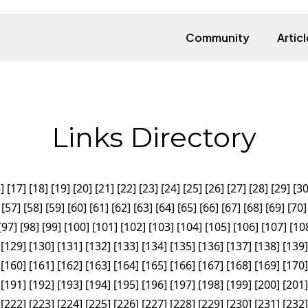
Community
Articl
Links Directory
6
]
[
17
]
[
18
]
[
19
]
[
20
]
[
21
]
[
22
]
[
23
]
[
24
]
[
25
]
[
26
]
[
27
]
[
28
]
[
29
]
[
3
[
57
]
[
58
]
[
59
]
[
60
]
[
61
]
[
62
]
[
63
]
[
64
]
[
65
]
[
66
]
[
67
]
[
68
]
[
69
]
[
70
]
[
97
]
[
98
]
[
99
]
[
100
]
[
101
]
[
102
]
[
103
]
[
104
]
[
105
]
[
106
]
[
107
]
[
10
[
129
]
[
130
]
[
131
]
[
132
]
[
133
]
[
134
]
[
135
]
[
136
]
[
137
]
[
138
]
[
139
]
[
160
]
[
161
]
[
162
]
[
163
]
[
164
]
[
165
]
[
166
]
[
167
]
[
168
]
[
169
]
[
170
]
[
191
]
[
192
]
[
193
]
[
194
]
[
195
]
[
196
]
[
197
]
[
198
]
[
199
]
[
200
]
[
201
]
[
222
]
[
223
]
[
224
]
[
225
]
[
226
]
[
227
]
[
228
]
[
229
]
[
230
]
[
231
]
[
232
]