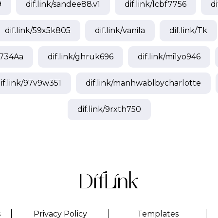
9
dif.link/
sandee88.v1
dif.link/
lcbf7756
di
dif.link/
59x5k805
dif.link/
vanila
dif.link/
Tk
734Aa
dif.link/
ghruk696
dif.link/
mi1yo946
if.link/
97v9w351
dif.link/
manhwablbycharlotte
dif.link/
9rxth750
s
Privacy Policy
Templates