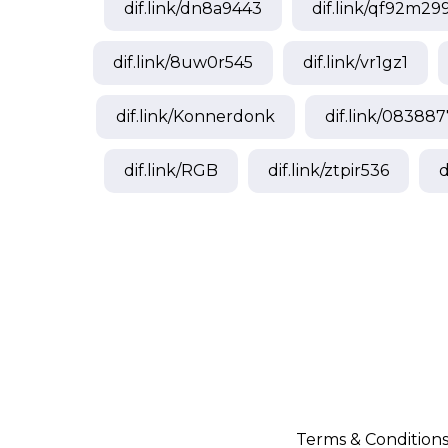
dif.link/
dn8a9443
dif.link/
qf92m29
dif.link/
8uw0r545
dif.link/
vr1gz1
dif.link/
Konnerdonk
dif.link/
083887
dif.link/
RGB
dif.link/
ztpir536
d
Terms & Condition