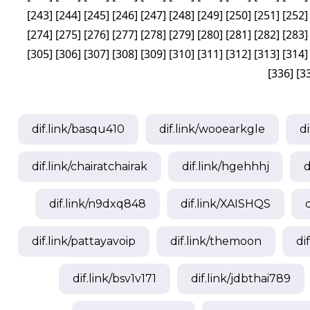
[
243
]
[
244
]
[
245
]
[
246
]
[
247
]
[
248
]
[
249
]
[
250
]
[
251
]
[
252
]
[
274
]
[
275
]
[
276
]
[
277
]
[
278
]
[
279
]
[
280
]
[
281
]
[
282
]
[
283
]
[
305
]
[
306
]
[
307
]
[
308
]
[
309
]
[
310
]
[
311
]
[
312
]
[
313
]
[
314
]
[
336
]
[
3
dif.link/
basqu410
dif.link/
wooearkgle
di
dif.link/
chairatchairak
dif.link/
hgehhhj
d
dif.link/
n9dxq848
dif.link/
XAISHQS
d
dif.link/
pattayavoip
dif.link/
themoon
dif
dif.link/
bsv1v171
dif.link/
jdbthai789