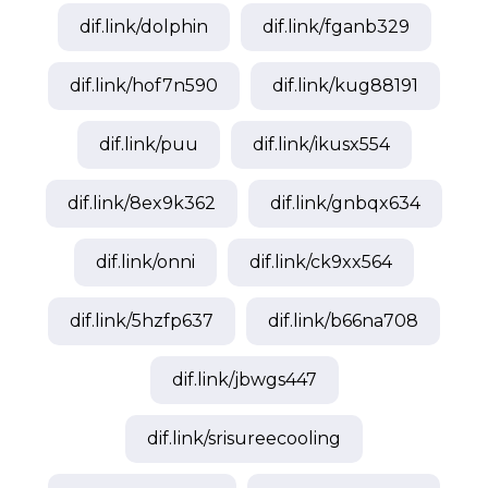
dif.link/
dolphin
dif.link/
fganb329
dif.link/
hof7n590
dif.link/
kug88191
dif.link/
puu
dif.link/
ikusx554
dif.link/
8ex9k362
dif.link/
gnbqx634
dif.link/
onni
dif.link/
ck9xx564
dif.link/
5hzfp637
dif.link/
b66na708
dif.link/
jbwgs447
dif.link/
srisureecooling