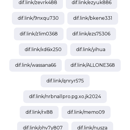
dif.link/
zevrk488
dif.link/
ezyuk886
dif.link/
9nxqu730
dif.link/
bkene331
dif.link/
z1im0368
dif.link/
ezs75306
dif.link/
xd6ix250
dif.link/
yihua
dif.link/
wassana66
dif.link/
ALLONE368
dif.link/
qnryr575
dif.link/
nrbnallpro.pg.xo.jk2024
dif.link/
rx88
dif.link/
memo09
dif.link/
ohv7y807
dif.link/
nusza