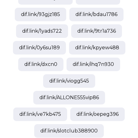
dif.link/
93gjz185
dif.link/
bdau1786
dif.link/
1yads722
dif.link/
9tr1a736
dif.link/
0y6su189
dif.link/
kpyew488
dif.link/
dxcn0
dif.link/
ihq7n930
dif.link/
viogg545
dif.link/
ALLONE555vip86
dif.link/
ve7kb475
dif.link/
oepeg396
dif.link/
slotclub388900