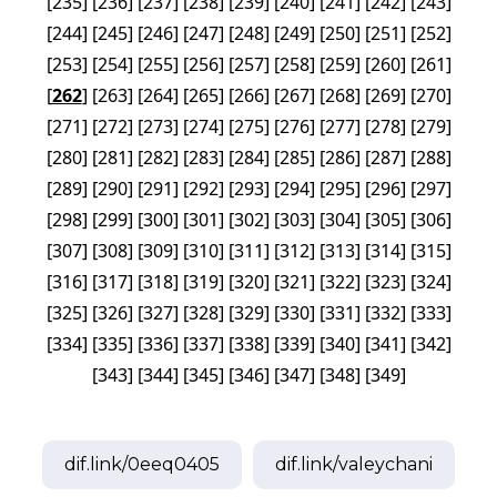
[
235
]
[
236
]
[
237
]
[
238
]
[
239
]
[
240
]
[
241
]
[
242
]
[
243
]
[
244
]
[
245
]
[
246
]
[
247
]
[
248
]
[
249
]
[
250
]
[
251
]
[
252
]
[
253
]
[
254
]
[
255
]
[
256
]
[
257
]
[
258
]
[
259
]
[
260
]
[
261
]
[
262
]
[
263
]
[
264
]
[
265
]
[
266
]
[
267
]
[
268
]
[
269
]
[
270
]
[
271
]
[
272
]
[
273
]
[
274
]
[
275
]
[
276
]
[
277
]
[
278
]
[
279
]
[
280
]
[
281
]
[
282
]
[
283
]
[
284
]
[
285
]
[
286
]
[
287
]
[
288
]
[
289
]
[
290
]
[
291
]
[
292
]
[
293
]
[
294
]
[
295
]
[
296
]
[
297
]
[
298
]
[
299
]
[
300
]
[
301
]
[
302
]
[
303
]
[
304
]
[
305
]
[
306
]
[
307
]
[
308
]
[
309
]
[
310
]
[
311
]
[
312
]
[
313
]
[
314
]
[
315
]
[
316
]
[
317
]
[
318
]
[
319
]
[
320
]
[
321
]
[
322
]
[
323
]
[
324
]
[
325
]
[
326
]
[
327
]
[
328
]
[
329
]
[
330
]
[
331
]
[
332
]
[
333
]
[
334
]
[
335
]
[
336
]
[
337
]
[
338
]
[
339
]
[
340
]
[
341
]
[
342
]
[
343
]
[
344
]
[
345
]
[
346
]
[
347
]
[
348
]
[
349
]
dif.link/
0eeq0405
dif.link/
valeychani