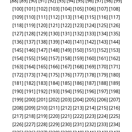
[
88
]
[
89
]
[
90
]
[
91
]
[
92
]
[
93
]
[
94
]
[
95
]
[
96
]
[
97
]
[
98
]
[
99
]
[
100
]
[
101
]
[
102
]
[
103
]
[
104
]
[
105
]
[
106
]
[
107
]
[
108
]
[
109
]
[
110
]
[
111
]
[
112
]
[
113
]
[
114
]
[
115
]
[
116
]
[
117
]
[
118
]
[
119
]
[
120
]
[
121
]
[
122
]
[
123
]
[
124
]
[
125
]
[
126
]
[
127
]
[
128
]
[
129
]
[
130
]
[
131
]
[
132
]
[
133
]
[
134
]
[
135
]
[
136
]
[
137
]
[
138
]
[
139
]
[
140
]
[
141
]
[
142
]
[
143
]
[
144
]
[
145
]
[
146
]
[
147
]
[
148
]
[
149
]
[
150
]
[
151
]
[
152
]
[
153
]
[
154
]
[
155
]
[
156
]
[
157
]
[
158
]
[
159
]
[
160
]
[
161
]
[
162
]
[
163
]
[
164
]
[
165
]
[
166
]
[
167
]
[
168
]
[
169
]
[
170
]
[
171
]
[
172
]
[
173
]
[
174
]
[
175
]
[
176
]
[
177
]
[
178
]
[
179
]
[
180
]
[
181
]
[
182
]
[
183
]
[
184
]
[
185
]
[
186
]
[
187
]
[
188
]
[
189
]
[
190
]
[
191
]
[
192
]
[
193
]
[
194
]
[
195
]
[
196
]
[
197
]
[
198
]
[
199
]
[
200
]
[
201
]
[
202
]
[
203
]
[
204
]
[
205
]
[
206
]
[
207
]
[
208
]
[
209
]
[
210
]
[
211
]
[
212
]
[
213
]
[
214
]
[
215
]
[
216
]
[
217
]
[
218
]
[
219
]
[
220
]
[
221
]
[
222
]
[
223
]
[
224
]
[
225
]
[
226
]
[
227
]
[
228
]
[
229
]
[
230
]
[
231
]
[
232
]
[
233
]
[
234
]