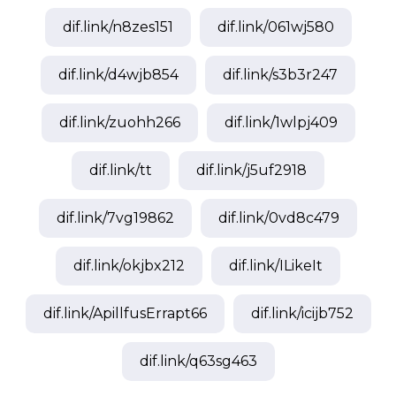
dif.link/
n8zes151
dif.link/
061wj580
dif.link/
d4wjb854
dif.link/
s3b3r247
dif.link/
zuohh266
dif.link/
1wlpj409
dif.link/
tt
dif.link/
j5uf2918
dif.link/
7vg19862
dif.link/
0vd8c479
dif.link/
okjbx212
dif.link/
ILikeIt
dif.link/
ApillfusErrapt66
dif.link/
icijb752
dif.link/
q63sg463