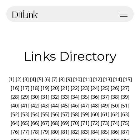
Links Directory
[
1
]
[
2
]
[
3
]
[
4
]
[
5
]
[
6
]
[
7
]
[
8
]
[
9
]
[
10
]
[
11
]
[
12
]
[
13
]
[
14
]
[
15
]
[
16
]
[
17
]
[
18
]
[
19
]
[
20
]
[
21
]
[
22
]
[
23
]
[
24
]
[
25
]
[
26
]
[
27
]
[
28
]
[
29
]
[
30
]
[
31
]
[
32
]
[
33
]
[
34
]
[
35
]
[
36
]
[
37
]
[
38
]
[
39
]
[
40
]
[
41
]
[
42
]
[
43
]
[
44
]
[
45
]
[
46
]
[
47
]
[
48
]
[
49
]
[
50
]
[
51
]
[
52
]
[
53
]
[
54
]
[
55
]
[
56
]
[
57
]
[
58
]
[
59
]
[
60
]
[
61
]
[
62
]
[
63
]
[
64
]
[
65
]
[
66
]
[
67
]
[
68
]
[
69
]
[
70
]
[
71
]
[
72
]
[
73
]
[
74
]
[
75
]
[
76
]
[
77
]
[
78
]
[
79
]
[
80
]
[
81
]
[
82
]
[
83
]
[
84
]
[
85
]
[
86
]
[
87
]