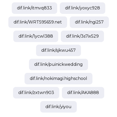
dif.link/
itmvq833
dif.link/
yoxyc928
dif.link/
WRT595659.net
dif.link/
ngi257
dif.link/
1ycwl388
dif.link/
3s7ix529
dif.link/
sjkwu457
dif.link/
puinickwedding
dif.link/
nokimagi.highschool
dif.link/
zxtwn903
dif.link/
AKA888
dif.link/
yiyou