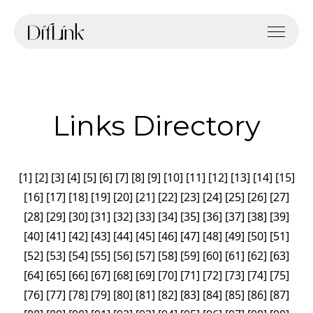
Links Directory
[
1
]
[
2
]
[
3
]
[
4
]
[
5
]
[
6
]
[
7
]
[
8
]
[
9
]
[
10
]
[
11
]
[
12
]
[
13
]
[
14
]
[
15
]
[
16
]
[
17
]
[
18
]
[
19
]
[
20
]
[
21
]
[
22
]
[
23
]
[
24
]
[
25
]
[
26
]
[
27
]
[
28
]
[
29
]
[
30
]
[
31
]
[
32
]
[
33
]
[
34
]
[
35
]
[
36
]
[
37
]
[
38
]
[
39
]
[
40
]
[
41
]
[
42
]
[
43
]
[
44
]
[
45
]
[
46
]
[
47
]
[
48
]
[
49
]
[
50
]
[
51
]
[
52
]
[
53
]
[
54
]
[
55
]
[
56
]
[
57
]
[
58
]
[
59
]
[
60
]
[
61
]
[
62
]
[
63
]
[
64
]
[
65
]
[
66
]
[
67
]
[
68
]
[
69
]
[
70
]
[
71
]
[
72
]
[
73
]
[
74
]
[
75
]
[
76
]
[
77
]
[
78
]
[
79
]
[
80
]
[
81
]
[
82
]
[
83
]
[
84
]
[
85
]
[
86
]
[
87
]