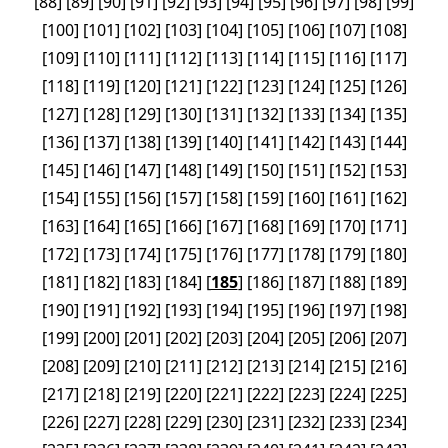
[
88
]
[
89
]
[
90
]
[
91
]
[
92
]
[
93
]
[
94
]
[
95
]
[
96
]
[
97
]
[
98
]
[
99
]
[
100
]
[
101
]
[
102
]
[
103
]
[
104
]
[
105
]
[
106
]
[
107
]
[
108
]
[
109
]
[
110
]
[
111
]
[
112
]
[
113
]
[
114
]
[
115
]
[
116
]
[
117
]
[
118
]
[
119
]
[
120
]
[
121
]
[
122
]
[
123
]
[
124
]
[
125
]
[
126
]
[
127
]
[
128
]
[
129
]
[
130
]
[
131
]
[
132
]
[
133
]
[
134
]
[
135
]
[
136
]
[
137
]
[
138
]
[
139
]
[
140
]
[
141
]
[
142
]
[
143
]
[
144
]
[
145
]
[
146
]
[
147
]
[
148
]
[
149
]
[
150
]
[
151
]
[
152
]
[
153
]
[
154
]
[
155
]
[
156
]
[
157
]
[
158
]
[
159
]
[
160
]
[
161
]
[
162
]
[
163
]
[
164
]
[
165
]
[
166
]
[
167
]
[
168
]
[
169
]
[
170
]
[
171
]
[
172
]
[
173
]
[
174
]
[
175
]
[
176
]
[
177
]
[
178
]
[
179
]
[
180
]
[
181
]
[
182
]
[
183
]
[
184
]
[
185
]
[
186
]
[
187
]
[
188
]
[
189
]
[
190
]
[
191
]
[
192
]
[
193
]
[
194
]
[
195
]
[
196
]
[
197
]
[
198
]
[
199
]
[
200
]
[
201
]
[
202
]
[
203
]
[
204
]
[
205
]
[
206
]
[
207
]
[
208
]
[
209
]
[
210
]
[
211
]
[
212
]
[
213
]
[
214
]
[
215
]
[
216
]
[
217
]
[
218
]
[
219
]
[
220
]
[
221
]
[
222
]
[
223
]
[
224
]
[
225
]
[
226
]
[
227
]
[
228
]
[
229
]
[
230
]
[
231
]
[
232
]
[
233
]
[
234
]