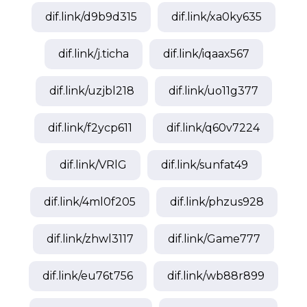
dif.link/
d9b9d315
dif.link/
xa0ky635
dif.link/
j.ticha
dif.link/
iqaax567
dif.link/
uzjbl218
dif.link/
uo11g377
dif.link/
f2ycp611
dif.link/
q60v7224
dif.link/
VRlG
dif.link/
sunfat49
dif.link/
4ml0f205
dif.link/
phzus928
dif.link/
zhwl3117
dif.link/
Game777
dif.link/
eu76t756
dif.link/
wb88r899