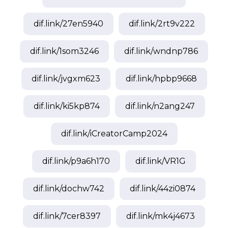
dif.link/
27en5940
dif.link/
2rt9v222
dif.link/
1som3246
dif.link/
wndnp786
dif.link/
jvgxm623
dif.link/
hpbp9668
dif.link/
ki5kp874
dif.link/
n2ang247
dif.link/
iCreatorCamp2024
dif.link/
p9a6h170
dif.link/
VR1G
dif.link/
dochw742
dif.link/
44zi0874
dif.link/
7cer8397
dif.link/
mk4j4673