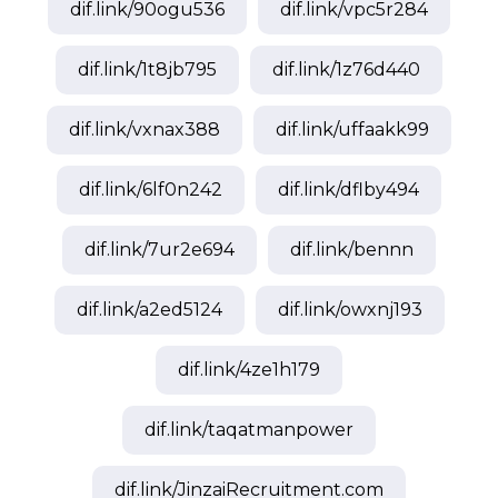
dif.link/
90ogu536
dif.link/
vpc5r284
dif.link/
1t8jb795
dif.link/
1z76d440
dif.link/
vxnax388
dif.link/
uffaakk99
dif.link/
6lf0n242
dif.link/
dflby494
dif.link/
7ur2e694
dif.link/
bennn
dif.link/
a2ed5124
dif.link/
owxnj193
dif.link/
4ze1h179
dif.link/
taqatmanpower
dif.link/
JinzaiRecruitment.com