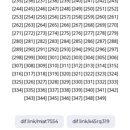
[
235
]
[
236
]
[
237
]
[
238
]
[
239
]
[
240
]
[
241
]
[
242
]
[
243
]
[
244
]
[
245
]
[
246
]
[
247
]
[
248
]
[
249
]
[
250
]
[
251
]
[
252
]
[
253
]
[
254
]
[
255
]
[
256
]
[
257
]
[
258
]
[
259
]
[
260
]
[
261
]
[
262
]
[
263
]
[
264
]
[
265
]
[
266
]
[
267
]
[
268
]
[
269
]
[
270
]
[
271
]
[
272
]
[
273
]
[
274
]
[
275
]
[
276
]
[
277
]
[
278
]
[
279
]
[
280
]
[
281
]
[
282
]
[
283
]
[
284
]
[
285
]
[
286
]
[
287
]
[
288
]
[
289
]
[
290
]
[
291
]
[
292
]
[
293
]
[
294
]
[
295
]
[
296
]
[
297
]
[
298
]
[
299
]
[
300
]
[
301
]
[
302
]
[
303
]
[
304
]
[
305
]
[
306
]
[
307
]
[
308
]
[
309
]
[
310
]
[
311
]
[
312
]
[
313
]
[
314
]
[
315
]
[
316
]
[
317
]
[
318
]
[
319
]
[
320
]
[
321
]
[
322
]
[
323
]
[
324
]
[
325
]
[
326
]
[
327
]
[
328
]
[
329
]
[
330
]
[
331
]
[
332
]
[
333
]
[
334
]
[
335
]
[
336
]
[
337
]
[
338
]
[
339
]
[
340
]
[
341
]
[
342
]
[
343
]
[
344
]
[
345
]
[
346
]
[
347
]
[
348
]
[
349
]
dif.link/
miat7554
dif.link/
x45rq319