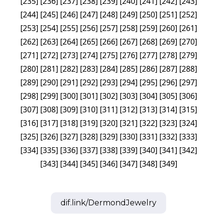
[
235
]
[
236
]
[
237
]
[
238
]
[
239
]
[
240
]
[
241
]
[
242
]
[
243
]
[
244
]
[
245
]
[
246
]
[
247
]
[
248
]
[
249
]
[
250
]
[
251
]
[
252
]
[
253
]
[
254
]
[
255
]
[
256
]
[
257
]
[
258
]
[
259
]
[
260
]
[
261
]
[
262
]
[
263
]
[
264
]
[
265
]
[
266
]
[
267
]
[
268
]
[
269
]
[
270
]
[
271
]
[
272
]
[
273
]
[
274
]
[
275
]
[
276
]
[
277
]
[
278
]
[
279
]
[
280
]
[
281
]
[
282
]
[
283
]
[
284
]
[
285
]
[
286
]
[
287
]
[
288
]
[
289
]
[
290
]
[
291
]
[
292
]
[
293
]
[
294
]
[
295
]
[
296
]
[
297
]
[
298
]
[
299
]
[
300
]
[
301
]
[
302
]
[
303
]
[
304
]
[
305
]
[
306
]
[
307
]
[
308
]
[
309
]
[
310
]
[
311
]
[
312
]
[
313
]
[
314
]
[
315
]
[
316
]
[
317
]
[
318
]
[
319
]
[
320
]
[
321
]
[
322
]
[
323
]
[
324
]
[
325
]
[
326
]
[
327
]
[
328
]
[
329
]
[
330
]
[
331
]
[
332
]
[
333
]
[
334
]
[
335
]
[
336
]
[
337
]
[
338
]
[
339
]
[
340
]
[
341
]
[
342
]
[
343
]
[
344
]
[
345
]
[
346
]
[
347
]
[
348
]
[
349
]
dif.link/
DermondJewelry