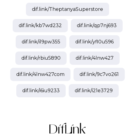
dif.link/
TheptanyaSuperstore
dif.link/
kb7wd232
dif.link/
qp7nj693
dif.link/
il9pw355
dif.link/
yfl0u596
dif.link/
rbiu5890
dif.link/
4lnw427
dif.link/
4lnw427com
dif.link/
9c7vo261
dif.link/
i6iu9233
dif.link/
i21e3729