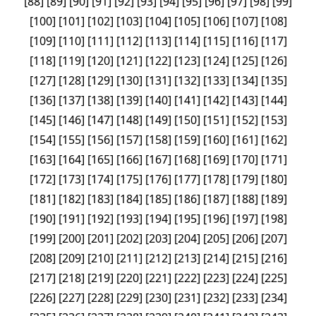
[
88
]
[
89
]
[
90
]
[
91
]
[
92
]
[
93
]
[
94
]
[
95
]
[
96
]
[
97
]
[
98
]
[
99
]
[
100
]
[
101
]
[
102
]
[
103
]
[
104
]
[
105
]
[
106
]
[
107
]
[
108
]
[
109
]
[
110
]
[
111
]
[
112
]
[
113
]
[
114
]
[
115
]
[
116
]
[
117
]
[
118
]
[
119
]
[
120
]
[
121
]
[
122
]
[
123
]
[
124
]
[
125
]
[
126
]
[
127
]
[
128
]
[
129
]
[
130
]
[
131
]
[
132
]
[
133
]
[
134
]
[
135
]
[
136
]
[
137
]
[
138
]
[
139
]
[
140
]
[
141
]
[
142
]
[
143
]
[
144
]
[
145
]
[
146
]
[
147
]
[
148
]
[
149
]
[
150
]
[
151
]
[
152
]
[
153
]
[
154
]
[
155
]
[
156
]
[
157
]
[
158
]
[
159
]
[
160
]
[
161
]
[
162
]
[
163
]
[
164
]
[
165
]
[
166
]
[
167
]
[
168
]
[
169
]
[
170
]
[
171
]
[
172
]
[
173
]
[
174
]
[
175
]
[
176
]
[
177
]
[
178
]
[
179
]
[
180
]
[
181
]
[
182
]
[
183
]
[
184
]
[
185
]
[
186
]
[
187
]
[
188
]
[
189
]
[
190
]
[
191
]
[
192
]
[
193
]
[
194
]
[
195
]
[
196
]
[
197
]
[
198
]
[
199
]
[
200
]
[
201
]
[
202
]
[
203
]
[
204
]
[
205
]
[
206
]
[
207
]
[
208
]
[
209
]
[
210
]
[
211
]
[
212
]
[
213
]
[
214
]
[
215
]
[
216
]
[
217
]
[
218
]
[
219
]
[
220
]
[
221
]
[
222
]
[
223
]
[
224
]
[
225
]
[
226
]
[
227
]
[
228
]
[
229
]
[
230
]
[
231
]
[
232
]
[
233
]
[
234
]