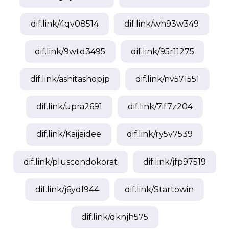
dif.link/
4qv08514
dif.link/
wh93w349
dif.link/
9wtd3495
dif.link/
95r11275
dif.link/
ashitashopjp
dif.link/
nv571551
dif.link/
upra2691
dif.link/
7if7z204
dif.link/
Kaijaidee
dif.link/
ry5v7539
dif.link/
pluscondokorat
dif.link/
jfp97519
dif.link/
j6ydl944
dif.link/
Startowin
dif.link/
qknjh575