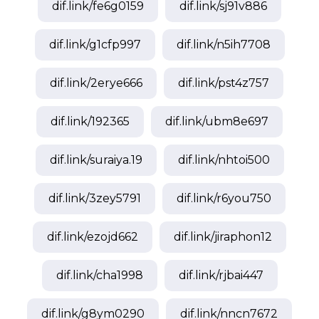
dif.link/
fe6g0159
dif.link/
sj91v886
dif.link/
g1cfp997
dif.link/
n5ih7708
dif.link/
2erye666
dif.link/
pst4z757
dif.link/
192365
dif.link/
ubm8e697
dif.link/
suraiya.19
dif.link/
nhtoi500
dif.link/
3zey5791
dif.link/
r6you750
dif.link/
ezojd662
dif.link/
jiraphon12
dif.link/
cha1998
dif.link/
rjbai447
dif.link/
g8ym0290
dif.link/
nncn7672