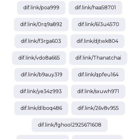
dif.link/
poa999
dif.link/
haa58701
dif.link/
0rq9a892
dif.link/
6l3u4570
dif.link/
f3rga603
dif.link/
djtwk804
dif.link/
vdo8a665
dif.link/
Thanatchai
dif.link/
b9auy319
dif.link/
qpfeu164
dif.link/
ye34z993
dif.link/
sxuwh971
dif.link/
dlboq486
dif.link/
26v8v955
dif.link/
fghool2925671608