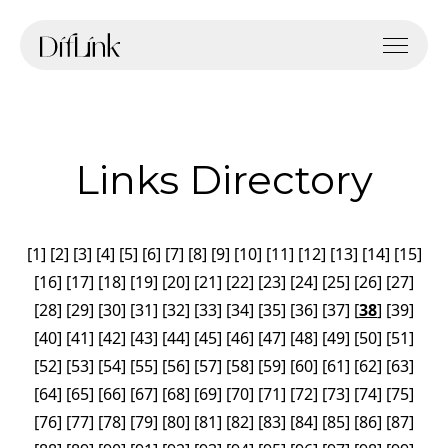
Links Directory
[
1
]
[
2
]
[
3
]
[
4
]
[
5
]
[
6
]
[
7
]
[
8
]
[
9
]
[
10
]
[
11
]
[
12
]
[
13
]
[
14
]
[
15
]
[
16
]
[
17
]
[
18
]
[
19
]
[
20
]
[
21
]
[
22
]
[
23
]
[
24
]
[
25
]
[
26
]
[
27
]
[
28
]
[
29
]
[
30
]
[
31
]
[
32
]
[
33
]
[
34
]
[
35
]
[
36
]
[
37
]
[
38
]
[
39
]
[
40
]
[
41
]
[
42
]
[
43
]
[
44
]
[
45
]
[
46
]
[
47
]
[
48
]
[
49
]
[
50
]
[
51
]
[
52
]
[
53
]
[
54
]
[
55
]
[
56
]
[
57
]
[
58
]
[
59
]
[
60
]
[
61
]
[
62
]
[
63
]
[
64
]
[
65
]
[
66
]
[
67
]
[
68
]
[
69
]
[
70
]
[
71
]
[
72
]
[
73
]
[
74
]
[
75
]
[
76
]
[
77
]
[
78
]
[
79
]
[
80
]
[
81
]
[
82
]
[
83
]
[
84
]
[
85
]
[
86
]
[
87
]