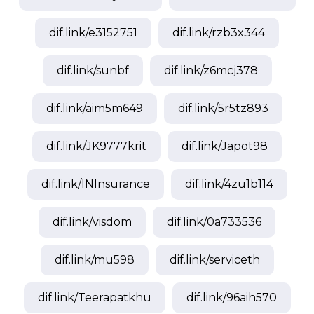
dif.link/
e3152751
dif.link/
rzb3x344
dif.link/
sunbf
dif.link/
z6mcj378
dif.link/
aim5m649
dif.link/
5r5tz893
dif.link/
JK9777krit
dif.link/
Japot98
dif.link/
INInsurance
dif.link/
4zu1b114
dif.link/
visdom
dif.link/
0a733536
dif.link/
mu598
dif.link/
serviceth
dif.link/
Teerapatkhu
dif.link/
96aih570