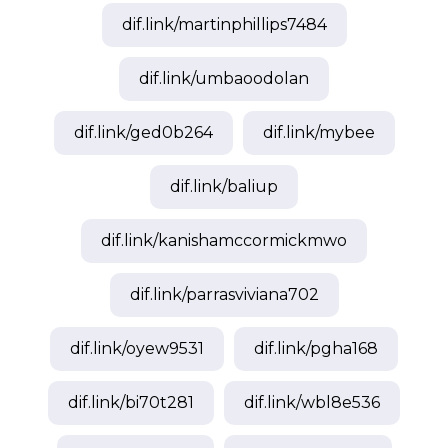
dif.link/
martinphillips7484
dif.link/
umbaoodolan
dif.link/
ged0b264
dif.link/
mybee
dif.link/
baliup
dif.link/
kanishamccormickmwo
dif.link/
parrasviviana702
dif.link/
oyew9531
dif.link/
pgha168
dif.link/
bi70t281
dif.link/
wbl8e536