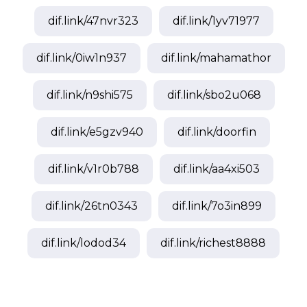
dif.link/
47nvr323
dif.link/
1yv71977
dif.link/
0iw1n937
dif.link/
mahamathor
dif.link/
n9shi575
dif.link/
sbo2u068
dif.link/
e5gzv940
dif.link/
doorfin
dif.link/
v1r0b788
dif.link/
aa4xi503
dif.link/
26tn0343
dif.link/
7o3in899
dif.link/
lodod34
dif.link/
richest8888