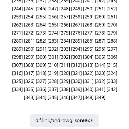
[
235
]
[
236
]
[
237
]
[
238
]
[
239
]
[
240
]
[
241
]
[
242
]
[
243
]
[
244
]
[
245
]
[
246
]
[
247
]
[
248
]
[
249
]
[
250
]
[
251
]
[
252
]
[
253
]
[
254
]
[
255
]
[
256
]
[
257
]
[
258
]
[
259
]
[
260
]
[
261
]
[
262
]
[
263
]
[
264
]
[
265
]
[
266
]
[
267
]
[
268
]
[
269
]
[
270
]
[
271
]
[
272
]
[
273
]
[
274
]
[
275
]
[
276
]
[
277
]
[
278
]
[
279
]
[
280
]
[
281
]
[
282
]
[
283
]
[
284
]
[
285
]
[
286
]
[
287
]
[
288
]
[
289
]
[
290
]
[
291
]
[
292
]
[
293
]
[
294
]
[
295
]
[
296
]
[
297
]
[
298
]
[
299
]
[
300
]
[
301
]
[
302
]
[
303
]
[
304
]
[
305
]
[
306
]
[
307
]
[
308
]
[
309
]
[
310
]
[
311
]
[
312
]
[
313
]
[
314
]
[
315
]
[
316
]
[
317
]
[
318
]
[
319
]
[
320
]
[
321
]
[
322
]
[
323
]
[
324
]
[
325
]
[
326
]
[
327
]
[
328
]
[
329
]
[
330
]
[
331
]
[
332
]
[
333
]
[
334
]
[
335
]
[
336
]
[
337
]
[
338
]
[
339
]
[
340
]
[
341
]
[
342
]
[
343
]
[
344
]
[
345
]
[
346
]
[
347
]
[
348
]
[
349
]
dif.link/
andrewgilson8601