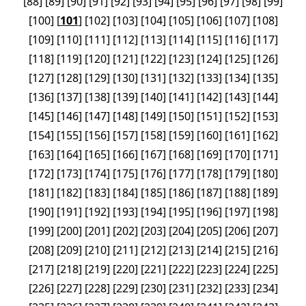
[
88
]
[
89
]
[
90
]
[
91
]
[
92
]
[
93
]
[
94
]
[
95
]
[
96
]
[
97
]
[
98
]
[
99
]
[
100
]
[
101
]
[
102
]
[
103
]
[
104
]
[
105
]
[
106
]
[
107
]
[
108
]
[
109
]
[
110
]
[
111
]
[
112
]
[
113
]
[
114
]
[
115
]
[
116
]
[
117
]
[
118
]
[
119
]
[
120
]
[
121
]
[
122
]
[
123
]
[
124
]
[
125
]
[
126
]
[
127
]
[
128
]
[
129
]
[
130
]
[
131
]
[
132
]
[
133
]
[
134
]
[
135
]
[
136
]
[
137
]
[
138
]
[
139
]
[
140
]
[
141
]
[
142
]
[
143
]
[
144
]
[
145
]
[
146
]
[
147
]
[
148
]
[
149
]
[
150
]
[
151
]
[
152
]
[
153
]
[
154
]
[
155
]
[
156
]
[
157
]
[
158
]
[
159
]
[
160
]
[
161
]
[
162
]
[
163
]
[
164
]
[
165
]
[
166
]
[
167
]
[
168
]
[
169
]
[
170
]
[
171
]
[
172
]
[
173
]
[
174
]
[
175
]
[
176
]
[
177
]
[
178
]
[
179
]
[
180
]
[
181
]
[
182
]
[
183
]
[
184
]
[
185
]
[
186
]
[
187
]
[
188
]
[
189
]
[
190
]
[
191
]
[
192
]
[
193
]
[
194
]
[
195
]
[
196
]
[
197
]
[
198
]
[
199
]
[
200
]
[
201
]
[
202
]
[
203
]
[
204
]
[
205
]
[
206
]
[
207
]
[
208
]
[
209
]
[
210
]
[
211
]
[
212
]
[
213
]
[
214
]
[
215
]
[
216
]
[
217
]
[
218
]
[
219
]
[
220
]
[
221
]
[
222
]
[
223
]
[
224
]
[
225
]
[
226
]
[
227
]
[
228
]
[
229
]
[
230
]
[
231
]
[
232
]
[
233
]
[
234
]