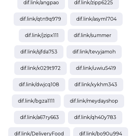
dif.link/
angpao
dif.link/
zipp6225
dif.link/
qtn9q979
dif.link/
asyml704
dif.link/
jzipx111
dif.link/
summer
dif.link/
sjfda753
dif.link/
tevyjamoh
dif.link/
x029t972
dif.link/
uwiu5419
dif.link/
dwjcq108
dif.link/
xykhm343
dif.link/
bgza1111
dif.link/
meydayshop
dif.link/
a67ry663
dif.link/
qh40y783
dif.link/
DeliveryFood
dif.link/
bo90u994