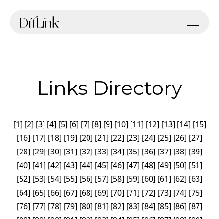
Links Directory
[
1
]
[
2
]
[
3
]
[
4
]
[
5
]
[
6
]
[
7
]
[
8
]
[
9
]
[
10
]
[
11
]
[
12
]
[
13
]
[
14
]
[
15
]
[
16
]
[
17
]
[
18
]
[
19
]
[
20
]
[
21
]
[
22
]
[
23
]
[
24
]
[
25
]
[
26
]
[
27
]
[
28
]
[
29
]
[
30
]
[
31
]
[
32
]
[
33
]
[
34
]
[
35
]
[
36
]
[
37
]
[
38
]
[
39
]
[
40
]
[
41
]
[
42
]
[
43
]
[
44
]
[
45
]
[
46
]
[
47
]
[
48
]
[
49
]
[
50
]
[
51
]
[
52
]
[
53
]
[
54
]
[
55
]
[
56
]
[
57
]
[
58
]
[
59
]
[
60
]
[
61
]
[
62
]
[
63
]
[
64
]
[
65
]
[
66
]
[
67
]
[
68
]
[
69
]
[
70
]
[
71
]
[
72
]
[
73
]
[
74
]
[
75
]
[
76
]
[
77
]
[
78
]
[
79
]
[
80
]
[
81
]
[
82
]
[
83
]
[
84
]
[
85
]
[
86
]
[
87
]