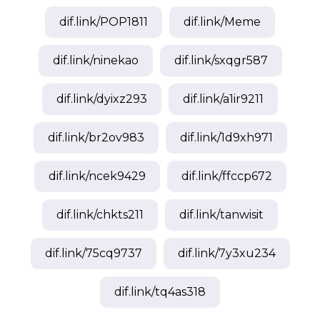
dif.link/
POP1811
dif.link/
Meme
dif.link/
ninekao
dif.link/
sxqgr587
dif.link/
dyixz293
dif.link/
a1ir9211
dif.link/
br2ov983
dif.link/
1d9xh971
dif.link/
ncek9429
dif.link/
ffccp672
dif.link/
chkts211
dif.link/
tanwisit
dif.link/
75cq9737
dif.link/
7y3xu234
dif.link/
tq4as318