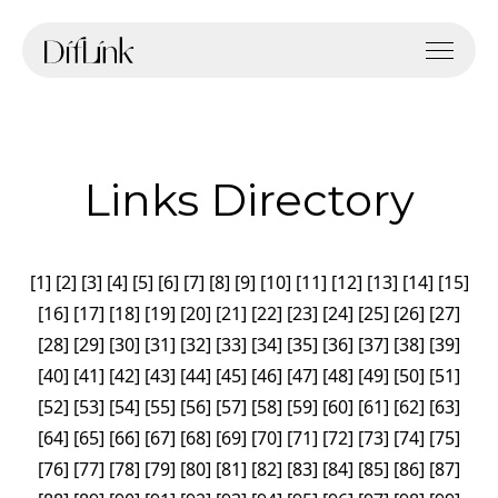
Links Directory
[
1
]
[
2
]
[
3
]
[
4
]
[
5
]
[
6
]
[
7
]
[
8
]
[
9
]
[
10
]
[
11
]
[
12
]
[
13
]
[
14
]
[
15
]
[
16
]
[
17
]
[
18
]
[
19
]
[
20
]
[
21
]
[
22
]
[
23
]
[
24
]
[
25
]
[
26
]
[
27
]
[
28
]
[
29
]
[
30
]
[
31
]
[
32
]
[
33
]
[
34
]
[
35
]
[
36
]
[
37
]
[
38
]
[
39
]
[
40
]
[
41
]
[
42
]
[
43
]
[
44
]
[
45
]
[
46
]
[
47
]
[
48
]
[
49
]
[
50
]
[
51
]
[
52
]
[
53
]
[
54
]
[
55
]
[
56
]
[
57
]
[
58
]
[
59
]
[
60
]
[
61
]
[
62
]
[
63
]
[
64
]
[
65
]
[
66
]
[
67
]
[
68
]
[
69
]
[
70
]
[
71
]
[
72
]
[
73
]
[
74
]
[
75
]
[
76
]
[
77
]
[
78
]
[
79
]
[
80
]
[
81
]
[
82
]
[
83
]
[
84
]
[
85
]
[
86
]
[
87
]