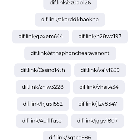
dif.link/
ez0ab126
dif.link/
akarddkhaokho
dif.link/
qbxem644
dif.link/
h28wc197
dif.link/
atthaphonchearavanont
dif.link/
Casino14th
dif.link/
va1vf639
dif.link/
zniw3228
dif.link/
vhait434
dif.link/
hju51552
dif.link/
jlzv8347
dif.link/
Apillfuse
dif.link/
jggv1807
dif.link/
3qtco986