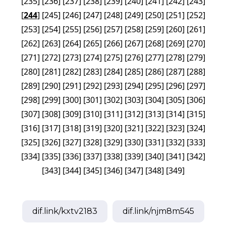
[
235
]
[
236
]
[
237
]
[
238
]
[
239
]
[
240
]
[
241
]
[
242
]
[
243
]
[
244
]
[
245
]
[
246
]
[
247
]
[
248
]
[
249
]
[
250
]
[
251
]
[
252
]
[
253
]
[
254
]
[
255
]
[
256
]
[
257
]
[
258
]
[
259
]
[
260
]
[
261
]
[
262
]
[
263
]
[
264
]
[
265
]
[
266
]
[
267
]
[
268
]
[
269
]
[
270
]
[
271
]
[
272
]
[
273
]
[
274
]
[
275
]
[
276
]
[
277
]
[
278
]
[
279
]
[
280
]
[
281
]
[
282
]
[
283
]
[
284
]
[
285
]
[
286
]
[
287
]
[
288
]
[
289
]
[
290
]
[
291
]
[
292
]
[
293
]
[
294
]
[
295
]
[
296
]
[
297
]
[
298
]
[
299
]
[
300
]
[
301
]
[
302
]
[
303
]
[
304
]
[
305
]
[
306
]
[
307
]
[
308
]
[
309
]
[
310
]
[
311
]
[
312
]
[
313
]
[
314
]
[
315
]
[
316
]
[
317
]
[
318
]
[
319
]
[
320
]
[
321
]
[
322
]
[
323
]
[
324
]
[
325
]
[
326
]
[
327
]
[
328
]
[
329
]
[
330
]
[
331
]
[
332
]
[
333
]
[
334
]
[
335
]
[
336
]
[
337
]
[
338
]
[
339
]
[
340
]
[
341
]
[
342
]
[
343
]
[
344
]
[
345
]
[
346
]
[
347
]
[
348
]
[
349
]
dif.link/
kxtv2183
dif.link/
njm8m545