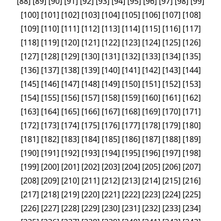
[
88
]
[
89
]
[
90
]
[
91
]
[
92
]
[
93
]
[
94
]
[
95
]
[
96
]
[
97
]
[
98
]
[
99
]
[
100
]
[
101
]
[
102
]
[
103
]
[
104
]
[
105
]
[
106
]
[
107
]
[
108
]
[
109
]
[
110
]
[
111
]
[
112
]
[
113
]
[
114
]
[
115
]
[
116
]
[
117
]
[
118
]
[
119
]
[
120
]
[
121
]
[
122
]
[
123
]
[
124
]
[
125
]
[
126
]
[
127
]
[
128
]
[
129
]
[
130
]
[
131
]
[
132
]
[
133
]
[
134
]
[
135
]
[
136
]
[
137
]
[
138
]
[
139
]
[
140
]
[
141
]
[
142
]
[
143
]
[
144
]
[
145
]
[
146
]
[
147
]
[
148
]
[
149
]
[
150
]
[
151
]
[
152
]
[
153
]
[
154
]
[
155
]
[
156
]
[
157
]
[
158
]
[
159
]
[
160
]
[
161
]
[
162
]
[
163
]
[
164
]
[
165
]
[
166
]
[
167
]
[
168
]
[
169
]
[
170
]
[
171
]
[
172
]
[
173
]
[
174
]
[
175
]
[
176
]
[
177
]
[
178
]
[
179
]
[
180
]
[
181
]
[
182
]
[
183
]
[
184
]
[
185
]
[
186
]
[
187
]
[
188
]
[
189
]
[
190
]
[
191
]
[
192
]
[
193
]
[
194
]
[
195
]
[
196
]
[
197
]
[
198
]
[
199
]
[
200
]
[
201
]
[
202
]
[
203
]
[
204
]
[
205
]
[
206
]
[
207
]
[
208
]
[
209
]
[
210
]
[
211
]
[
212
]
[
213
]
[
214
]
[
215
]
[
216
]
[
217
]
[
218
]
[
219
]
[
220
]
[
221
]
[
222
]
[
223
]
[
224
]
[
225
]
[
226
]
[
227
]
[
228
]
[
229
]
[
230
]
[
231
]
[
232
]
[
233
]
[
234
]