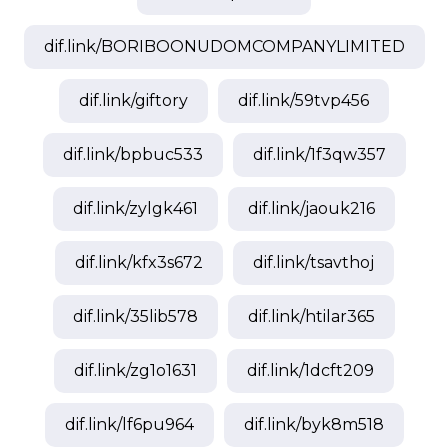
dif.link/
BORIBOONUDOMCOMPANYLIMITED
dif.link/
giftory
dif.link/
59tvp456
dif.link/
bpbuc533
dif.link/
1f3qw357
dif.link/
zylgk461
dif.link/
jaouk216
dif.link/
kfx3s672
dif.link/
tsavthoj
dif.link/
35lib578
dif.link/
htilar365
dif.link/
zg1o1631
dif.link/
1dcft209
dif.link/
lf6pu964
dif.link/
byk8m518