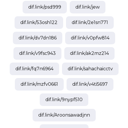
dif.link/
psd999
dif.link/
jew
dif.link/
53osh122
dif.link/
2e1sn771
dif.link/
dv7dn186
dif.link/
v0pfw814
dif.link/
v9fsc943
dif.link/
ak2mz214
dif.link/
fq7n6964
dif.link/
sahachaicctv
dif.link/
mzfv0661
dif.link/
v4ti5697
dif.link/
9nypf510
dif.link/
Aroonsawadjnn