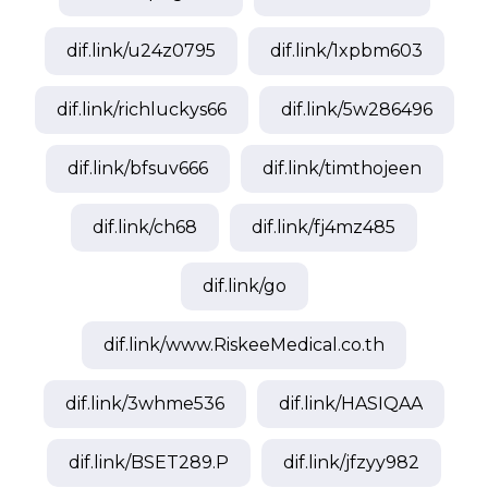
dif.link/
u24z0795
dif.link/
1xpbm603
dif.link/
richluckys66
dif.link/
5w286496
dif.link/
bfsuv666
dif.link/
timthojeen
dif.link/
ch68
dif.link/
fj4mz485
dif.link/
go
dif.link/
www.RiskeeMedical.co.th
dif.link/
3whme536
dif.link/
HASIQAA
dif.link/
BSET289.P
dif.link/
jfzyy982