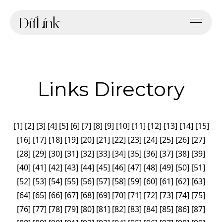
Links Directory
[
1
]
[
2
]
[
3
]
[
4
]
[
5
]
[
6
]
[
7
]
[
8
]
[
9
]
[
10
]
[
11
]
[
12
]
[
13
]
[
14
]
[
15
]
[
16
]
[
17
]
[
18
]
[
19
]
[
20
]
[
21
]
[
22
]
[
23
]
[
24
]
[
25
]
[
26
]
[
27
]
[
28
]
[
29
]
[
30
]
[
31
]
[
32
]
[
33
]
[
34
]
[
35
]
[
36
]
[
37
]
[
38
]
[
39
]
[
40
]
[
41
]
[
42
]
[
43
]
[
44
]
[
45
]
[
46
]
[
47
]
[
48
]
[
49
]
[
50
]
[
51
]
[
52
]
[
53
]
[
54
]
[
55
]
[
56
]
[
57
]
[
58
]
[
59
]
[
60
]
[
61
]
[
62
]
[
63
]
[
64
]
[
65
]
[
66
]
[
67
]
[
68
]
[
69
]
[
70
]
[
71
]
[
72
]
[
73
]
[
74
]
[
75
]
[
76
]
[
77
]
[
78
]
[
79
]
[
80
]
[
81
]
[
82
]
[
83
]
[
84
]
[
85
]
[
86
]
[
87
]