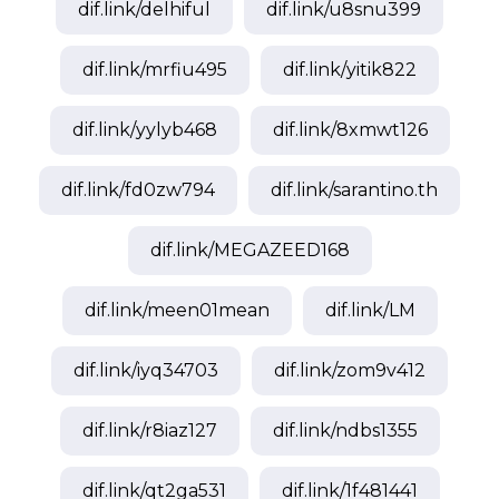
dif.link/
delhiful
dif.link/
u8snu399
dif.link/
mrfiu495
dif.link/
yitik822
dif.link/
yylyb468
dif.link/
8xmwt126
dif.link/
fd0zw794
dif.link/
sarantino.th
dif.link/
MEGAZEED168
dif.link/
meen01mean
dif.link/
LM
dif.link/
iyq34703
dif.link/
zom9v412
dif.link/
r8iaz127
dif.link/
ndbs1355
dif.link/
qt2ga531
dif.link/
1f481441