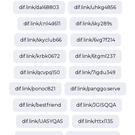
dif.link/
dal68803
dif.link/
uhkg4856
dif.link/
cnl4d611
dif.link/
sky289s
dif.link/
skyclub66
dif.link/
6vg7f214
dif.link/
krbk0672
dif.link/
6tgml237
dif.link/
qcvpq150
dif.link/
7igdu349
dif.link/
ponoc821
dif.link/
panggo.serve
dif.link/
bestfriend
dif.link/
JGISQQA
dif.link/
UASYQAS
dif.link/
rttxl135