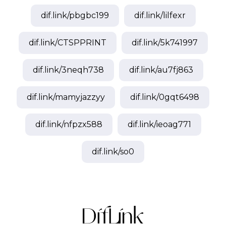
dif.link/
pbgbc199
dif.link/
lilfexr
dif.link/
CTSPPRINT
dif.link/
5k741997
dif.link/
3neqh738
dif.link/
au7fj863
dif.link/
mamyjazzyy
dif.link/
0gqt6498
dif.link/
nfpzx588
dif.link/
ieoag771
dif.link/
so0