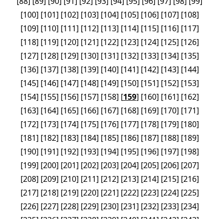
[
88
]
[
89
]
[
90
]
[
91
]
[
92
]
[
93
]
[
94
]
[
95
]
[
96
]
[
97
]
[
98
]
[
99
]
[
100
]
[
101
]
[
102
]
[
103
]
[
104
]
[
105
]
[
106
]
[
107
]
[
108
]
[
109
]
[
110
]
[
111
]
[
112
]
[
113
]
[
114
]
[
115
]
[
116
]
[
117
]
[
118
]
[
119
]
[
120
]
[
121
]
[
122
]
[
123
]
[
124
]
[
125
]
[
126
]
[
127
]
[
128
]
[
129
]
[
130
]
[
131
]
[
132
]
[
133
]
[
134
]
[
135
]
[
136
]
[
137
]
[
138
]
[
139
]
[
140
]
[
141
]
[
142
]
[
143
]
[
144
]
[
145
]
[
146
]
[
147
]
[
148
]
[
149
]
[
150
]
[
151
]
[
152
]
[
153
]
[
154
]
[
155
]
[
156
]
[
157
]
[
158
]
[
159
]
[
160
]
[
161
]
[
162
]
[
163
]
[
164
]
[
165
]
[
166
]
[
167
]
[
168
]
[
169
]
[
170
]
[
171
]
[
172
]
[
173
]
[
174
]
[
175
]
[
176
]
[
177
]
[
178
]
[
179
]
[
180
]
[
181
]
[
182
]
[
183
]
[
184
]
[
185
]
[
186
]
[
187
]
[
188
]
[
189
]
[
190
]
[
191
]
[
192
]
[
193
]
[
194
]
[
195
]
[
196
]
[
197
]
[
198
]
[
199
]
[
200
]
[
201
]
[
202
]
[
203
]
[
204
]
[
205
]
[
206
]
[
207
]
[
208
]
[
209
]
[
210
]
[
211
]
[
212
]
[
213
]
[
214
]
[
215
]
[
216
]
[
217
]
[
218
]
[
219
]
[
220
]
[
221
]
[
222
]
[
223
]
[
224
]
[
225
]
[
226
]
[
227
]
[
228
]
[
229
]
[
230
]
[
231
]
[
232
]
[
233
]
[
234
]