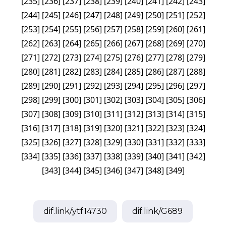
[
235
]
[
236
]
[
237
]
[
238
]
[
239
]
[
240
]
[
241
]
[
242
]
[
243
]
[
244
]
[
245
]
[
246
]
[
247
]
[
248
]
[
249
]
[
250
]
[
251
]
[
252
]
[
253
]
[
254
]
[
255
]
[
256
]
[
257
]
[
258
]
[
259
]
[
260
]
[
261
]
[
262
]
[
263
]
[
264
]
[
265
]
[
266
]
[
267
]
[
268
]
[
269
]
[
270
]
[
271
]
[
272
]
[
273
]
[
274
]
[
275
]
[
276
]
[
277
]
[
278
]
[
279
]
[
280
]
[
281
]
[
282
]
[
283
]
[
284
]
[
285
]
[
286
]
[
287
]
[
288
]
[
289
]
[
290
]
[
291
]
[
292
]
[
293
]
[
294
]
[
295
]
[
296
]
[
297
]
[
298
]
[
299
]
[
300
]
[
301
]
[
302
]
[
303
]
[
304
]
[
305
]
[
306
]
[
307
]
[
308
]
[
309
]
[
310
]
[
311
]
[
312
]
[
313
]
[
314
]
[
315
]
[
316
]
[
317
]
[
318
]
[
319
]
[
320
]
[
321
]
[
322
]
[
323
]
[
324
]
[
325
]
[
326
]
[
327
]
[
328
]
[
329
]
[
330
]
[
331
]
[
332
]
[
333
]
[
334
]
[
335
]
[
336
]
[
337
]
[
338
]
[
339
]
[
340
]
[
341
]
[
342
]
[
343
]
[
344
]
[
345
]
[
346
]
[
347
]
[
348
]
[
349
]
dif.link/
ytf14730
dif.link/
G689