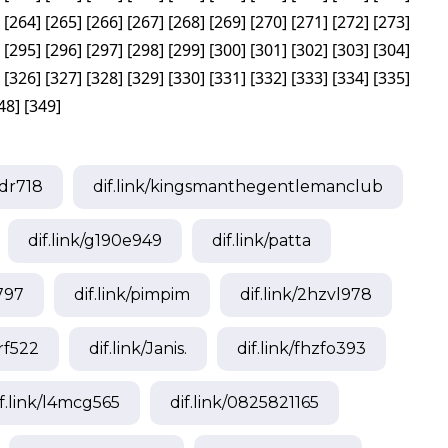
[
264
]
[
265
]
[
266
]
[
267
]
[
268
]
[
269
]
[
270
]
[
271
]
[
272
]
[
273
]
[
295
]
[
296
]
[
297
]
[
298
]
[
299
]
[
300
]
[
301
]
[
302
]
[
303
]
[
304
]
[
326
]
[
327
]
[
328
]
[
329
]
[
330
]
[
331
]
[
332
]
[
333
]
[
334
]
[
335
]
48
]
[
349
]
dr718
dif.link/
kingsmanthegentlemanclub
dif.link/
g190e949
dif.link/
patta
797
dif.link/
pimpim
dif.link/
2hzvl978
rf522
dif.link/
Janis.
dif.link/
fhzfo393
f.link/
l4mcg565
dif.link/
0825821165