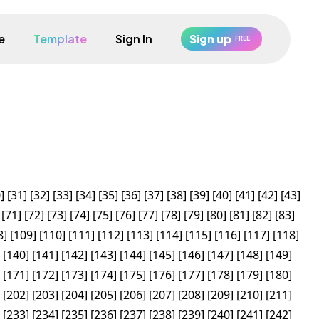
e
Template
Sign In
Sign up
FREE
0
]
[
31
]
[
32
]
[
33
]
[
34
]
[
35
]
[
36
]
[
37
]
[
38
]
[
39
]
[
40
]
[
41
]
[
42
]
[
43
]
[
71
]
[
72
]
[
73
]
[
74
]
[
75
]
[
76
]
[
77
]
[
78
]
[
79
]
[
80
]
[
81
]
[
82
]
[
83
]
8
]
[
109
]
[
110
]
[
111
]
[
112
]
[
113
]
[
114
]
[
115
]
[
116
]
[
117
]
[
118
]
[
140
]
[
141
]
[
142
]
[
143
]
[
144
]
[
145
]
[
146
]
[
147
]
[
148
]
[
149
]
[
171
]
[
172
]
[
173
]
[
174
]
[
175
]
[
176
]
[
177
]
[
178
]
[
179
]
[
180
]
[
202
]
[
203
]
[
204
]
[
205
]
[
206
]
[
207
]
[
208
]
[
209
]
[
210
]
[
211
]
[
233
]
[
234
]
[
235
]
[
236
]
[
237
]
[
238
]
[
239
]
[
240
]
[
241
]
[
242
]