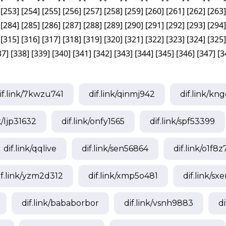
[
253
]
[
254
]
[
255
]
[
256
]
[
257
]
[
258
]
[
259
]
[
260
]
[
261
]
[
262
]
[
263
]
[
284
]
[
285
]
[
286
]
[
287
]
[
288
]
[
289
]
[
290
]
[
291
]
[
292
]
[
293
]
[
294
]
[
315
]
[
316
]
[
317
]
[
318
]
[
319
]
[
320
]
[
321
]
[
322
]
[
323
]
[
324
]
[
325
]
37
]
[
338
]
[
339
]
[
340
]
[
341
]
[
342
]
[
343
]
[
344
]
[
345
]
[
346
]
[
347
]
[
3
if.link/
7kwzu741
dif.link/
qinmj942
dif.link/
kng
k/
ljp31632
dif.link/
onfy1565
dif.link/
spf53399
dif.link/
qqlive
dif.link/
sen56864
dif.link/
o1f8z
f.link/
yzm2d312
dif.link/
xmp5o481
dif.link/
sxe
dif.link/
bababorbor
dif.link/
vsnh9883
di