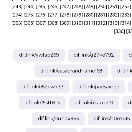
[
243
]
[
244
]
[
245
]
[
246
]
[
247
]
[
248
]
[
249
]
[
250
]
[
251
]
[
252
]
[
274
]
[
275
]
[
276
]
[
277
]
[
278
]
[
279
]
[
280
]
[
281
]
[
282
]
[
283
]
[
305
]
[
306
]
[
307
]
[
308
]
[
309
]
[
310
]
[
311
]
[
312
]
[
313
]
[
314
]
[
336
]
[
3
dif.link/
ywfap269
dif.link/
g27ke792
d
dif.link/
easybrandname168
dif.lin
dif.link/
n52ow733
dif.link/
padsaxree
dif.link/
15stt813
dif.link/
o2auz231
di
dif.link/
nuhdx963
dif.link/
sl0o7415