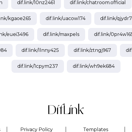
n
dif.link/
10nz2461
dif.link/
chatroom.official
link/
kgaoe265
dif.link/
uacow174
dif.link/
qjydr7
ink/
euei3496
dif.link/
maxpels
dif.link/
0pr4w16
984
dif.link/
llnny425
dif.link/
ztngj967
dif
dif.link/
1cpym237
dif.link/
wh9ek684
s
Privacy Policy
Templates