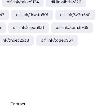
dif.link/
takko1124
dif.link/
ihtbw126
47
dif.link/
fkwdn901
dif.link/
5v7tr540
5
dif.link/
5rpon931
dif.link/
3em3l935
.link/
thoec2538
dif.link/
tgqe0937
Contact