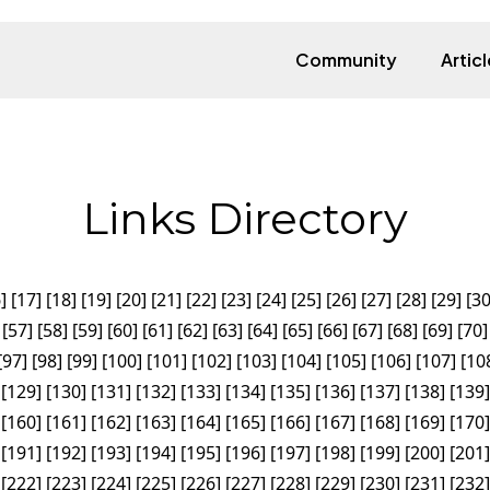
Community
Articl
Links Directory
6
]
[
17
]
[
18
]
[
19
]
[
20
]
[
21
]
[
22
]
[
23
]
[
24
]
[
25
]
[
26
]
[
27
]
[
28
]
[
29
]
[
3
[
57
]
[
58
]
[
59
]
[
60
]
[
61
]
[
62
]
[
63
]
[
64
]
[
65
]
[
66
]
[
67
]
[
68
]
[
69
]
[
70
]
[
97
]
[
98
]
[
99
]
[
100
]
[
101
]
[
102
]
[
103
]
[
104
]
[
105
]
[
106
]
[
107
]
[
10
[
129
]
[
130
]
[
131
]
[
132
]
[
133
]
[
134
]
[
135
]
[
136
]
[
137
]
[
138
]
[
139
]
[
160
]
[
161
]
[
162
]
[
163
]
[
164
]
[
165
]
[
166
]
[
167
]
[
168
]
[
169
]
[
170
]
[
191
]
[
192
]
[
193
]
[
194
]
[
195
]
[
196
]
[
197
]
[
198
]
[
199
]
[
200
]
[
201
]
[
222
]
[
223
]
[
224
]
[
225
]
[
226
]
[
227
]
[
228
]
[
229
]
[
230
]
[
231
]
[
232
]