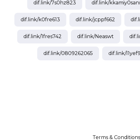
dif.link/
7s0hz823
dif.link/
kkamiy0san
dif.link/
k0fre613
dif.link/
jcppf662
dif.
dif.link/
1fres742
dif.link/
Neaswt
dif.l
dif.link/
0809262065
dif.link/
l1yef
Terms & Condition