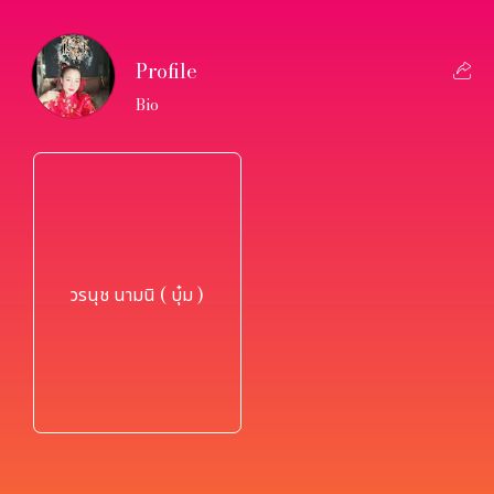
Profile
Bio
วรนุช นามนิ ( บุ๋ม )