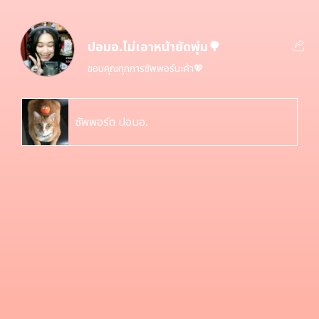
ปอมอ.ไม่เอาหน้ายัดพุ่ม🌳
ขอบคุณทุกการซัพพอร์นะค้า💖
ซัพพอร์ต ปอมอ.