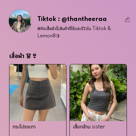
Tiktok : @thantheeraa
พิกัดเสื้อผ้า&สินค้าที่ใช้และรีวิวใน Tiktok &
Lemon8🍋
เสื้อผ้า 👗👙
กระโปรงเทา
เสื้อกล้าม sister