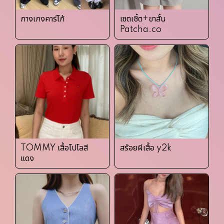
กางเกงคาร์โก้
เซตเชิ้ต+ขาสั้น
Patcha.co
TOMMY เสื้อโปโลสี
สร้อยผีเสื้อ y2k
แดง