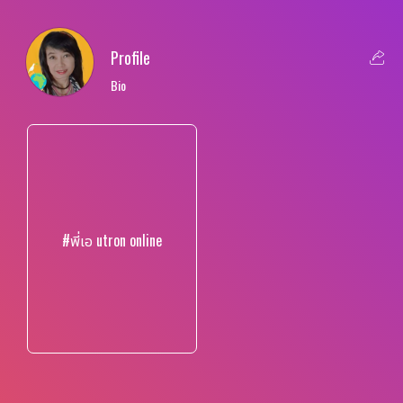
Profile
Bio
#พี่เอ utron online