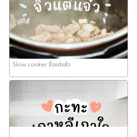
Slow cooker จิ๋วแต่เเจ๋ว