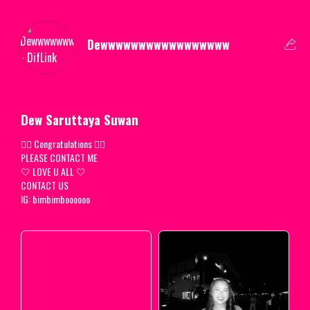
Dewwwwwwwwwwwwwwwww
Dew Saruttaya Suwan
🧚‍♀️ Congratulations 🧚‍♀️
PLEASE CONTACT ME
🤍 LOVE U ALL 🤍
CONTACT US
IG: bimbimboooooo