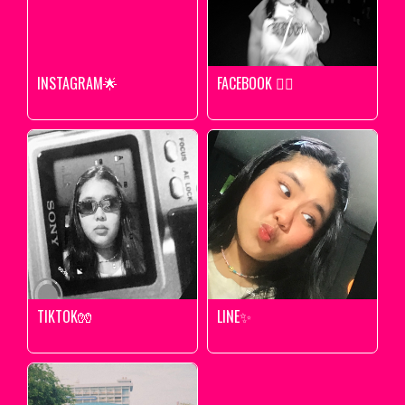
INSTAGRAM🌟
FACEBOOK 🧚‍♀️
TIKTOK🧤
LINE✨